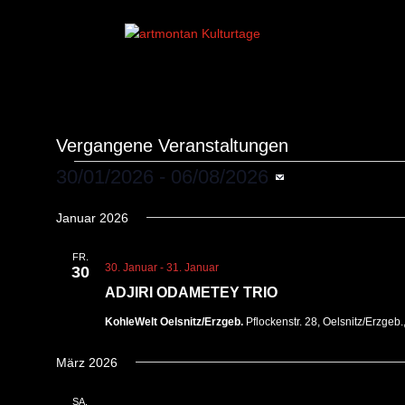
Vergangene Veranstaltungen
Veranstaltungen
30/01/2026
 - 
06/08/2026
Datum
Januar 2026
wählen.
FR.
30. Januar
-
31. Januar
30
ADJIRI ODAMETEY TRIO
KohleWelt Oelsnitz/Erzgeb.
Pflockenstr. 28, Oelsnitz/Erzgeb
März 2026
SA.